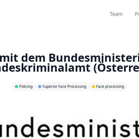
Team
P
mit dem Bundesminister
deskriminalamt (Österre
Policing
Superior Face Processing
Face processing