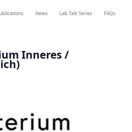
ublications
News
Lab Talk Series
FAQs
ium Inneres /
ich)