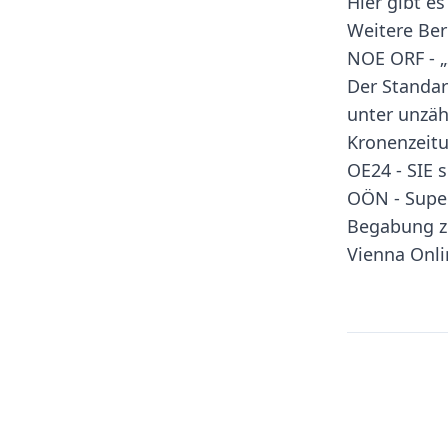
Hier
gibt es
Weitere Ber
NOE ORF - „
Der Standar
unter unzä
Kronenzeitu
OE24 - SIE 
OÖN - Super
Begabung z
Vienna Onlin