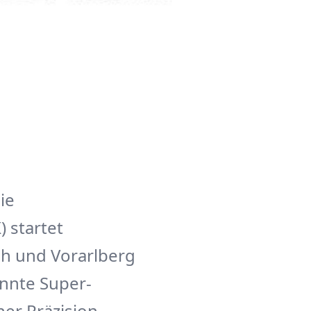
ie
 startet
h und Vorarlberg
annte Super-
er Präzision