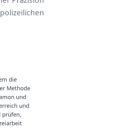
polizeilichen
em die
eser Methode
 Ramon und
erreich und
 prüfen,
zeiarbeit