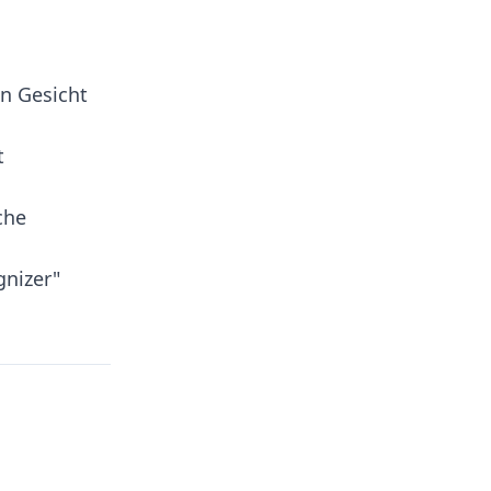
in Gesicht
t
che
gnizer"